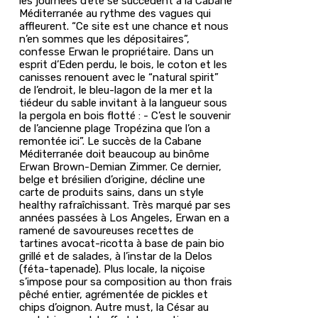
les journées d’été se succèdent à la Cabane
Méditerranée au rythme des vagues qui
affleurent. “Ce site est une chance et nous
n’en sommes que les dépositaires”,
confesse Erwan le propriétaire. Dans un
esprit d’Eden perdu, le bois, le coton et les
canisses renouent avec le “natural spirit”
de l’endroit, le bleu-lagon de la mer et la
tiédeur du sable invitant à la langueur sous
la pergola en bois flotté : - C’est le souvenir
de l’ancienne plage Tropézina que l’on a
remontée ici”. Le succès de la Cabane
Méditerranée doit beaucoup au binôme
Erwan Brown-Demian Zimmer. Ce dernier,
belge et brésilien d’origine, décline une
carte de produits sains, dans un style
healthy rafraîchissant. Très marqué par ses
années passées à Los Angeles, Erwan en a
ramené de savoureuses recettes de
tartines avocat-ricotta à base de pain bio
grillé et de salades, à l’instar de la Delos
(féta-tapenade). Plus locale, la niçoise
s’impose pour sa composition au thon frais
pêché entier, agrémentée de pickles et
chips d’oignon. Autre must, la César au