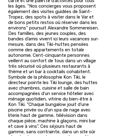
carte et une palette d’activités pour tous
les âges. “Nos concierges vous proposent
également des visites guidées de Saint-
Tropez, des spots à visiter dans le Var et
de bons petits restos où réserver dans les
environs” poursuit Alexandre Sommereisen.
Des familles, des jeunes couples, des
bandes d’amis vivent ici leurs vacances sur-
mesure, dans des Tiki-huttes pensées
comme des appartements en totale
autonomie. Cent-cinquante personnes
veillent au confort de tous dans un village
très sécurisé où plusieurs restaurants à
thème et un bar à cocktails cohabitent.
Symbole de la philosophie Kon Tiki, le
directeur pointe les Tiki lounge, des huttes
avec chambres, cuisine et salle de bain
accompagnées d’un service hôtelier avec
ménage quotidien, vitrine du bien-être à
Kon Tiki. “Chaque bungalow jouit d’une
piscine privée ou d’un spa de nage avec
literie haut de gamme, télévision dans
chaque pièce, machine à glaçons, mini bar
et cave à vins”. Ces séjours haut de
gamme, sans contrainte, dans un site sûr